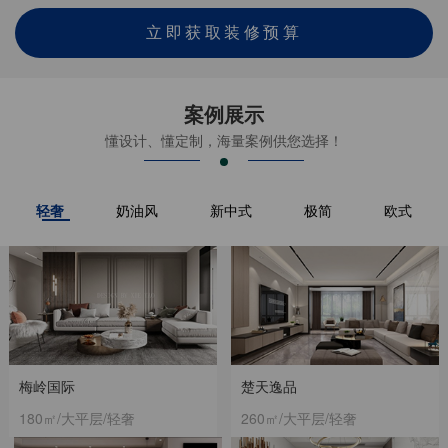
立即获取装修预算
案例展示
懂设计、懂定制，海量案例供您选择！
轻奢
奶油风
新中式
极简
欧式
梅岭国际
楚天逸品
180㎡/大平层/轻奢
260㎡/大平层/轻奢