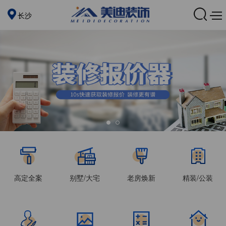
长沙
高定全案
别墅/大宅
老房焕新
精装/公装