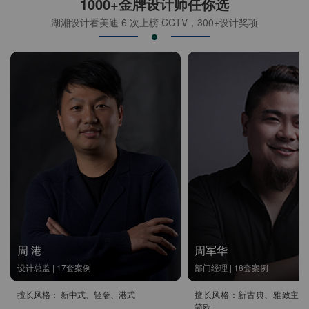
1000+金牌设计师任你选
湖湘设计看美迪 6 次上榜 CCTV，300+设计奖项
周 港
周军华
设计总监 | 17套案例
部门经理 | 18套案例
擅长风格： 新中式、轻奢、港式
擅长风格：新古典、雅致主义
简欧