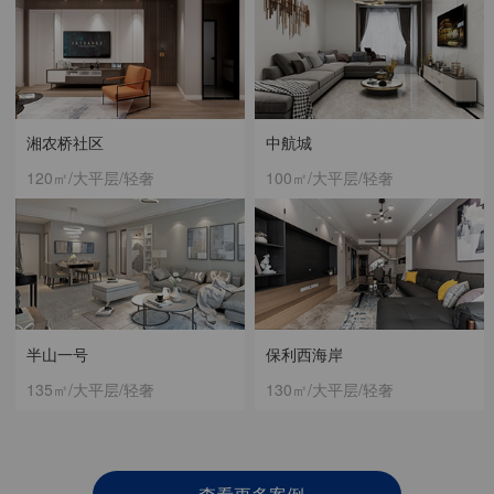
湘农桥社区
中航城
120㎡/大平层/轻奢
100㎡/大平层/轻奢
半山一号
保利西海岸
135㎡/大平层/轻奢
130㎡/大平层/轻奢